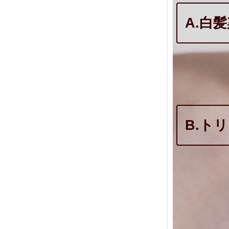
A.白
B.ト