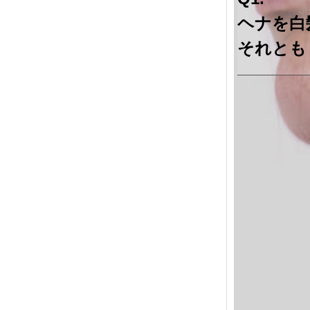
ヘナを白
それとも