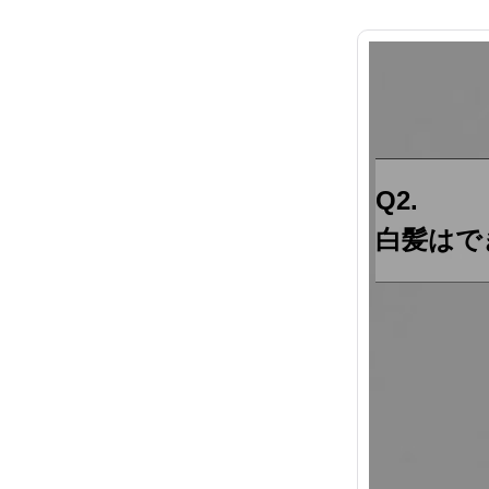
Q2.
白髪はで