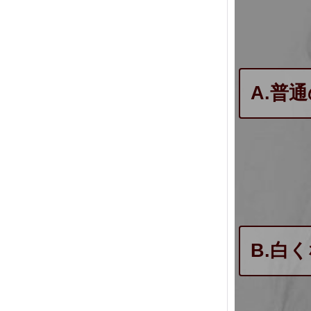
A.普
B.白