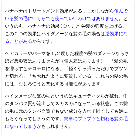
ハナヘナはトリートメント効果がある…しかしながら
傷んで
いる髪の毛にいくらでも使っていいわけではありません
。と
いうのも、ハナヘナの効果 ①ハリ と ④髪の強度を上げる、
この２つの効果はハイダメージな髪の毛の場合は
逆効果にな
ることがある
からです。
ヘアカラーやパーマを１,２度した程度の髪のダメージならさ
ほど悪影響はありませんが（個人差はあります）、「髪の毛
を濡らすとテロテロになる」「軽く引っ張っただけでプツン
と切れる」「ちぢれたように変質している」これらの髪の毛
には、むしろ使うと悪化する可能性があります。
ハイダメージな髪の毛というのはキューティクルが破れ、中
のタンパク質が流出してスカスカになっている状態。この髪
の毛に元のタンパク質でもない成分を入れて固くしても逆に
もろくなってしまうのです。
簡単にプツプツと切れる髪の毛
になってしまう
かもしれません。