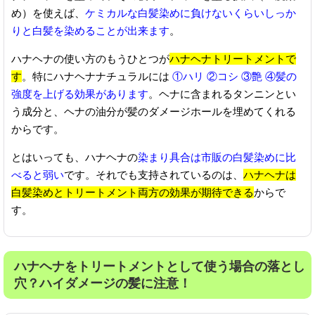
め）を使えば、
ケミカルな白髪染めに負けないくらいしっか
りと白髪を染めることが出来ます
。
ハナヘナの使い方のもうひとつが
ハナヘナトリートメントで
す
。特にハナヘナナチュラルには
①ハリ ②コシ ③艶 ④髪の
強度を上げる効果があります
。ヘナに含まれるタンニンとい
う成分と、ヘナの油分が髪のダメージホールを埋めてくれる
からです。
とはいっても、ハナヘナの
染まり具合は市販の白髪染めに比
べると弱い
です。それでも支持されているのは、
ハナヘナは
白髪染めとトリートメント両方の効果が期待できる
からで
す。
ハナヘナをトリートメントとして使う場合の落とし
穴？ハイダメージの髪に注意！