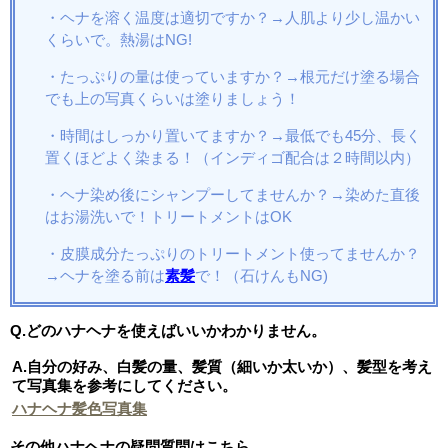
・ヘナを溶く温度は適切ですか？→人肌より少し温かい
くらいで。熱湯はNG!
・たっぷりの量は使っていますか？→根元だけ塗る場合
でも上の写真くらいは塗りましょう！
・時間はしっかり置いてますか？→最低でも45分、長く
置くほどよく染まる！（インディゴ配合は２時間以内）
・ヘナ染め後にシャンプーしてませんか？→染めた直後
はお湯洗いで！トリートメントはOK
・皮膜成分たっぷりのトリートメント使ってませんか？
→ヘナを塗る前は
素髪
で！（石けんもNG)
Q.どのハナヘナを使えばいいかわかりません。
A.自分の好み、白髪の量、髪質（細いか太いか）、髪型を考え
て写真集を参考にしてください。
ハナヘナ髪色写真集
その他ハナヘナの疑問質問はこちら