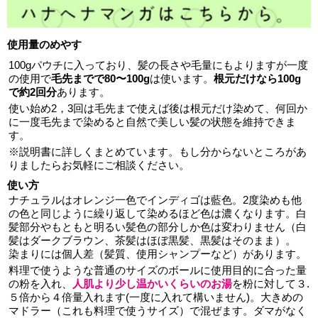
使用量のめやす
100gパウチに入っており、髪の長さや毛量にもよりますが一度
の使用で
毛先までで80〜100g
は使います。
根元だけなら100g
で約2回分
あります。
使い始め2，3回は毛先まで使えば後は根元だけ染めて、何回か
に一度毛先まで染めると自然で美しい髪の状態を維持できま
す。
※説明書に詳しくまとめています。もし分からないところがあ
りましたらお気軽にご相談ください。
使い方
ナチュラルはオレンジ一色でインディゴは藍色。2度染めも他
の色と同じように繰り返して染めるほど色は濃くなります。白
髪部分やもともと明るい髪色の部分しか色は変わりません（白
髪はダークブラウン、茶髪はほぼ黒髪、黒髪はそのまま）。
染まりには個人差（髪質、使用シャンプーなど）があります。
料理で使うような普通のサイズのボールに使用目的に合った量
の粉を入れ、
人肌より少し温かいくらいのお湯
を粉に対して３.
５倍から４倍量入れます(一度に入れて構いません)。大きめの
マドラー（これも料理で使うサイズ）で混ぜます。ダマがなく