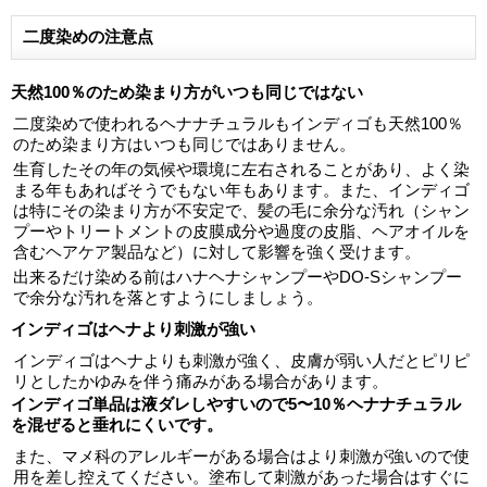
二度染めの注意点
天然100％のため染まり方がいつも同じではない
二度染めで使われるヘナナチュラルもインディゴも天然100％
のため染まり方はいつも同じではありません。
生育したその年の気候や環境に左右されることがあり、よく染
まる年もあればそうでもない年もあります。また、インディゴ
は特にその染まり方が不安定で、髪の毛に余分な汚れ（シャン
プーやトリートメントの皮膜成分や過度の皮脂、ヘアオイルを
含むヘアケア製品など）に対して影響を強く受けます。
出来るだけ染める前はハナヘナシャンプーやDO-Sシャンプー
で余分な汚れを落とすようにしましょう。
インディゴはヘナより刺激が強い
インディゴはヘナよりも刺激が強く、皮膚が弱い人だとピリピ
リとしたかゆみを伴う痛みがある場合があります。
インディゴ単品は液ダレしやすいので5〜10％ヘナナチュラル
を混ぜると垂れにくいです。
また、マメ科のアレルギーがある場合はより刺激が強いので使
用を差し控えてください。塗布して刺激があった場合はすぐに