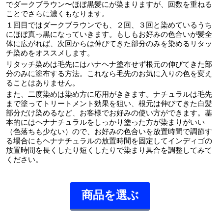
でダークブラウン〜ほぼ黒髪にが染まりますが、回数を重ねる
ことでさらに濃くもなります。
１回目ではダークブラウンでも、２回、３回と染めているうち
にほぼ真っ黒になっていきます。もしもお好みの色合いが髪全
体に広がれば、次回からは伸びてきた部分のみを染めるリタッ
チ染めをオススメします。
リタッチ染めは毛先にはハナヘナ塗布せず根元の伸びてきた部
分のみに塗布する方法。これなら毛先のお気に入りの色を変え
ることはありません。
また、二度染めは染め方に応用がききます。ナチュラルは毛先
まで塗ってトリートメント効果を狙い、根元は伸びてきた白髪
部分だけ染めるなど、お客様でお好みの使い方ができます。基
本的にはヘナナチュラルをしっかり塗った方が染まりがいい
（色落ちも少ない）ので、お好みの色合いを放置時間で調節す
る場合にもヘナナチュラルの放置時間を固定してインディゴの
放置時間を長くしたり短くしたりで染まり具合を調整してみて
ください。
商品を選ぶ