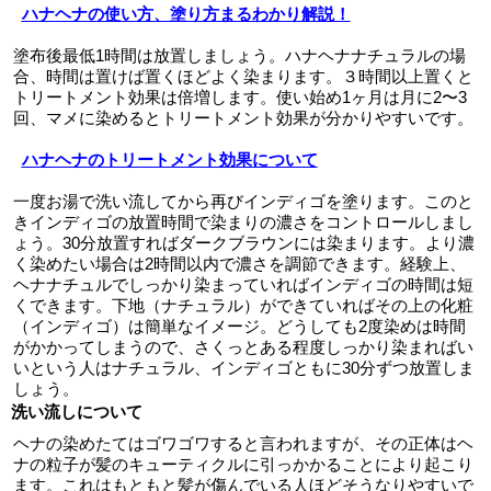
ハナヘナの使い方、塗り方まるわかり解説！
塗布後最低1時間は放置しましょう。ハナヘナナチュラルの場
合、時間は置けば置くほどよく染まります。３時間以上置くと
トリートメント効果は倍増します。使い始め1ヶ月は月に2〜3
回、マメに染めるとトリートメント効果が分かりやすいです。
ハナヘナのトリートメント効果について
一度お湯で洗い流してから再びインディゴを塗ります。このと
きインディゴの放置時間で染まりの濃さをコントロールしまし
ょう。30分放置すればダークブラウンには染まります。より濃
く染めたい場合は2時間以内で濃さを調節できます。経験上、
ヘナナチュルでしっかり染まっていればインディゴの時間は短
くできます。下地（ナチュラル）ができていればその上の化粧
（インディゴ）は簡単なイメージ。どうしても2度染めは時間
がかかってしまうので、さくっとある程度しっかり染まればい
いという人はナチュラル、インディゴともに30分ずつ放置しま
しょう。
洗い流しについて
ヘナの染めたてはゴワゴワすると言われますが、その正体はヘ
ナの粒子が髪のキューティクルに引っかかることにより起こり
ます。これはもともと髪が傷んでいる人ほどそうなりやすいで