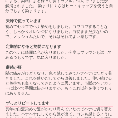
による、染料による様々な髪トラブルに悩んでいましたが、
解消されました。 染まりにくさはヒートキャップを使うと自
分でもよく染まります。
夫婦で使っています
初めてセルフでヘナ染めをしました。ゴワゴワすることな
く、しっかりオレンジになりました。白髪ままだ少ないの
で、メッシュみたいで、それはそれでよい感じです。
定期的にやると艶髪になります
このヘナは綺麗に色が入りました。今度はブラウンも試して
みるつもりです。気に入りました。
継続が肝
髪の痛みがひどくなり、色々試してみてハナヘナにたどり着
きました。これを使いだしてから改善しました。使い続ける
と色持ちも良くなってきたように思います。市販のヘアカラ
ーに比べて手間は掛かりますが、もうこれ以外を使うつもり
はありません。
ずっとリピートしてます
長年の白髪染めで髪がかなり痛んでいたのでヘナに切り替え
ました。ハナヘナにしてから艶が出て、コシも感じるように