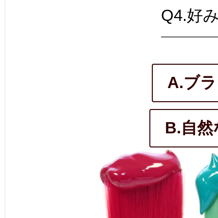
Q4.好
A.ブ
B.自