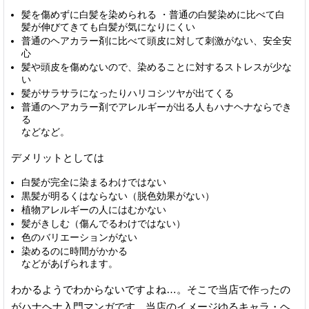
髪を傷めずに白髪を染められる ・普通の白髪染めに比べて白
髪が伸びてきても白髪が気になりにくい
普通のヘアカラー剤に比べて頭皮に対して刺激がない、安全安
心
髪や頭皮を傷めないので、染めることに対するストレスが少な
い
髪がサラサラになったりハリコシツヤが出てくる
普通のヘアカラー剤でアレルギーが出る人もハナヘナならでき
る
などなど。
デメリットとしては
白髪が完全に染まるわけではない
黒髪が明るくはならない（脱色効果がない）
植物アレルギーの人にはむかない
髪がきしむ（傷んでるわけではない）
色のバリエーションがない
染めるのに時間がかかる
などがあげられます。
わかるようでわからないですよね…。そこで当店で作ったの
がハナヘナ入門マンガです。当店のイメージゆるキャラ・ヘ