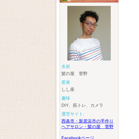
名前
髪の屋 菅野
星座
しし座
趣味
DIY、筋トレ、カメラ
運営サイト:
西条市・新居浜市の手作り
ヘアサロン・髪の屋 菅野
Facebookページ