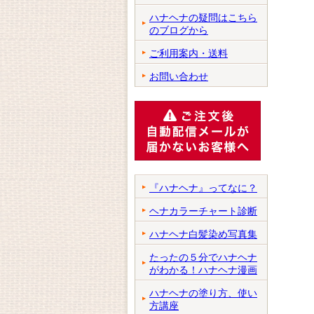
ハナヘナの疑問はこちら
のブログから
ご利用案内・送料
お問い合わせ
『ハナヘナ』ってなに？
ヘナカラーチャート診断
ハナヘナ白髪染め写真集
たったの５分でハナヘナ
がわかる！ハナヘナ漫画
ハナヘナの塗り方、使い
方講座