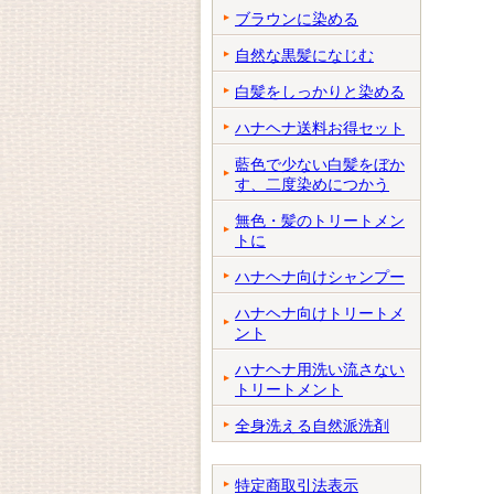
ブラウンに染める
自然な黒髪になじむ
白髪をしっかりと染める
ハナヘナ送料お得セット
藍色で少ない白髪をぼか
す、二度染めにつかう
無色・髪のトリートメン
トに
ハナヘナ向けシャンプー
ハナヘナ向けトリートメ
ント
ハナヘナ用洗い流さない
トリートメント
全身洗える自然派洗剤
特定商取引法表示