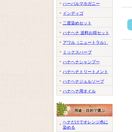
ハーバルマホガニー
インディゴ
二度染めセット
ハナヘナ 送料お得セット
アワル（ニュートラル）
ミックスハーブ
ハナヘナシャンプー
ハナヘナトリートメント
ハナヘナジェルソープ
ハナヘナ用オイル
用途・目的で選ぶ
ヘナだけでオレンジ色に
染める