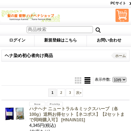
PCサイト
ログイン
新規登録はこちら
お問い合わせ
ヘナ染め初心者向け商品
ホーム
表示件数
:
1
2
3
次
»
ハナヘナ ニュートラル＆ミックスハーブ（各
100g）送料お得セット【ネコポス】【2セットま
で同時購入可】
[HNAIN101]
4,345円
(税込)