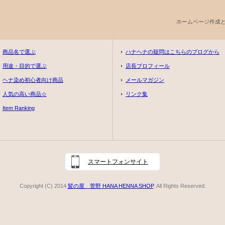
ホームページ作成
商品名で選ぶ
ハナヘナの疑問はこちらのブログから
用途・目的で選ぶ
店長プロフィール
ヘナ染め初心者向け商品
メールマガジン
人気の高い商品☆
リンク集
Item Ranking
スマートフォンサイト
Copyright (C) 2014
髪の屋 菅野 HANA HENNA SHOP
. All Rights Reserved.