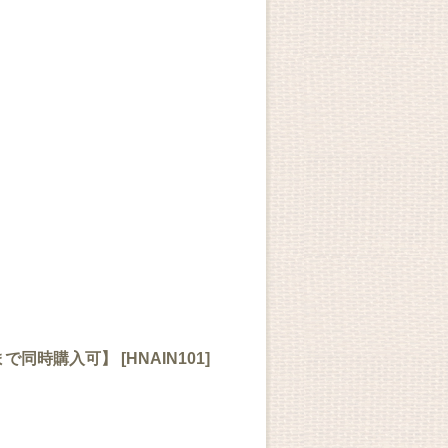
まで同時購入可】
[
HNAIN101
]