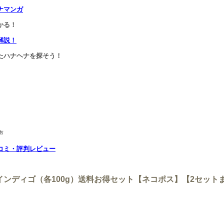
ナマンガ
かる！
解説！
たハナヘナを探そう！
声
コミ・評判レビュー
インディゴ（各100g）送料お得セット【ネコポス】【2セット