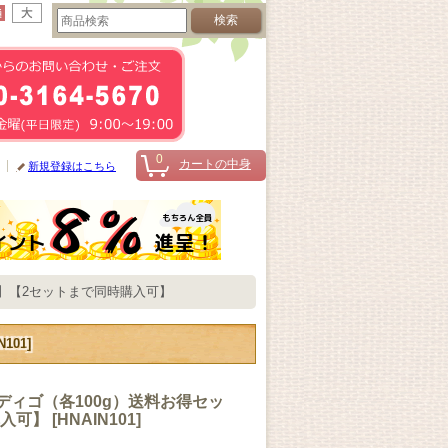
0
カートの中身
新規登録はこちら
ス】【2セットまで同時購入可】
N101
]
ディゴ（各100g）送料お得セッ
購入可】
[
HNAIN101
]