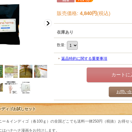
販売価格
:
4,840円
(税込)
在庫あり
数量
:
返品特約に関する重要事項
お問い合
ンディゴお試しセット
ー＆インディゴ（各100ｇ）の全国どこでも送料一律250円（税抜）お得セ
にはハナヘナ漫画をお付けします。