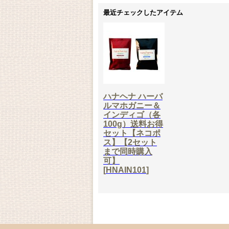
最近チェックしたアイテム
ハナヘナ ハーバ
ルマホガニー＆
インディゴ（各
100g）送料お得
セット【ネコポ
ス】【2セット
まで同時購入
可】
[
HNAIN101
]