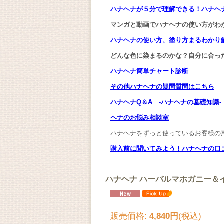
ハナヘナが５分で理解できる！ハナヘ
マンガと動画でハナヘナの使い方がわ
ハナヘナの使い方、塗り方まるわかり
どんな色に染まるのかな？自分に合っ
ハナヘナ簡単チャート診断
その他ハナヘナの疑問質問はこちら
ハナヘナQ＆A -ハナヘナの基礎知識-
ヘナのお悩み相談室
ハナヘナをずっと使っているお客様の
購入前に聞いてみよう！ハナヘナの口
ハナヘナ ハーバルマホガニー＆
販売価格
:
4,840円
(税込)