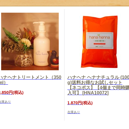
ハナヘナトリートメント（350
ハナヘナ ヘナナチュラル (10
ml）
g)送料お得なお試しセット
【ネコポス】【4個まで同時
3,850円
(税込)
入可】
[
HNA10072
]
在庫あり
1,870円
(税込)
在庫あり