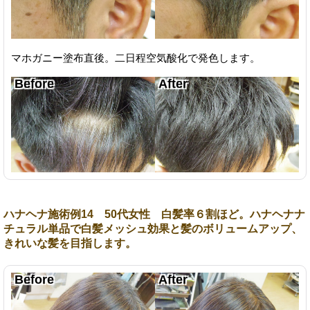
マホガニー塗布直後。二日程空気酸化で発色します。
ハナヘナ施術例14 50代女性 白髪率６割ほど。ハナヘナナ
チュラル単品で白髪メッシュ効果と髪のボリュームアップ、
きれいな髪を目指します。