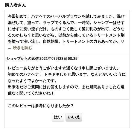
購入者
さん
今回初めて、ハナヘナのハーバルブラウンを試してみました。混ぜ
混ぜして、塗って、ラップでくるんで、一時間。シャンプーはせず
にせずに洗い流すだけ。ものすごく激しく髪に軋みが出て、どうな
るのかしら？と思いながら、以前から使っているトリートメント剤
を塗って洗い流し、自然乾燥。トリートメントの力もあってか、サ
ラサラしています。匂いはまあ、独特といえば独特ですが、ヘナし
...
続きを読む
ているって感じで、気になりません。
ショップからの返信
2021年07月28日 08:25
色のほうは、ごくごく自然な黒みがかった茶色かな？ふんわりして
て素敵です。誰にもほめてもらってませんが・・。
レビューありがとうございます☆遅くなり申し訳ございません。
二日目、まだシャンプーせずに自然乾燥。少しタオルに色が付きま
初めてのハナヘナ 、ドキドキしたと思います。なんとかいいように
したが、色がついても大丈夫なタオルだったのでこれも気になら
なったようでよかったです。
ず。
出来るだけご質問にはお答えしますので、また疑問ありましたら遠
枕とかには、乾いてから寝ているからか色付きはありません。
慮なく聞いてくださいね！
あと一週間ぐらいしたら、また同じ色を今度はなるべく根元だけ塗
ってみようと思いますが、重なるように地肌が見えないようにべっ
このレビューは参考になりましたか？
たりと塗ったら、なんだかやはり毛先まで色が付きそうです。
親切な菅野さんの質問に対するお返事も大変参考になりました。あ
りがとうございました。
そうそうわたくしは60歳代、白髪の量は30パーセントくらいでしょ