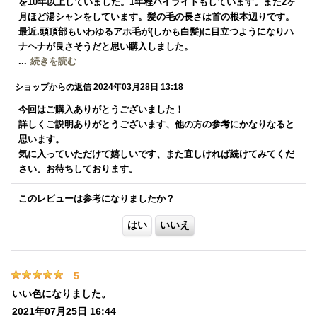
を10年以上していました。1年程ハイライトもしています。また2ヶ
月ほど湯シャンをしています。髪の毛の長さは首の根本辺りです。
最近.頭頂部もいわゆるアホ毛が(しかも白髪)に目立つようになりハ
ナヘナが良さそうだと思い購入しました。
一応、サイトや添付の説明書にそっていると思うのですが。髪は濡
...
続きを読む
らさず、一袋を全量使い(マヨネーズよりかためになってしまいまし
ショップからの返信
2024年03月28日 13:18
た)、2時間放置し湯シャン、自然乾燥。
染め上がりがドキドキでしたが、期待以上に自然に仕上がり大満足
今回はご購入ありがとうございました！
です！
詳しくご説明ありがとうございます、他の方の参考にかなりなると
夫に染まっているか確認してもらいちゃんと染まっているとの事で
思います。
した。
気に入っていただけて嬉しいです、また宜しければ続けてみてくだ
写真も撮ってもらい自分でも確認しました。
さい。お待ちしております。
これからはハナヘナで行こう！と思ってます♪
このレビューは参考になりましたか？
5
いい色になりました。
2021年07月25日 16:44