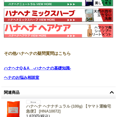
その他ハナヘナの疑問質問はこちら
ハナヘナQ＆A -ハナヘナの基礎知識-
ヘナのお悩み相談室
関連商品
ハナヘナ ヘナナチュラル (100g) 【ヤマト運輸宅
急便】
[
HNA10072
]
1,870円
(税込)