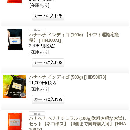
[在庫あり]
ハナヘナ インディゴ (100g) 【ヤマト運輸宅急
便】
[
HIN10071
]
2,475円
(税込)
[在庫あり]
ハナヘナ インディゴ (500g)
[
HID50073
]
11,000円
(税込)
[在庫あり]
ハナヘナ ヘナナチュラル (100g)送料お得なお試し
セット【ネコポス】【4個まで同時購入可】
[
HNA
10072
]