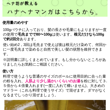
使用量のめやす
100gパウチに入っており、髪の長さや毛量にもよりますが一度
の使用で
毛先までで80〜100g
は使います。
根元だけなら100g
で約2回分
あります。
使い始め2，3回は毛先まで使えば後は根元だけ染めて、何回か
に一度毛先まで染めると自然で美しい髪の状態を維持できま
す。
※説明書に詳しくまとめています。もし分からないところがあ
りましたらお気軽にご相談ください。
使い方
料理で使うような普通のサイズのボールに使用目的に合った量
の粉を入れ、
人肌より少し温かいくらいのお湯
を粉に対して３.
５倍から４倍量入れます(一度に入れて構いません)。大きめの
マドラー（これも料理で使うサイズ）で混ぜます。ダマがなく
なるまでしっかり混ぜましょう。