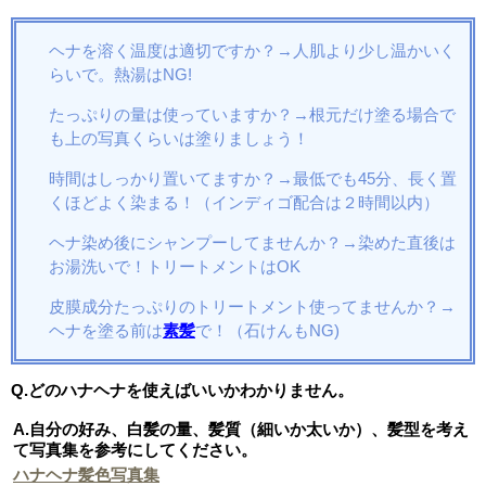
ヘナを溶く温度は適切ですか？→人肌より少し温かいく
らいで。熱湯はNG!
たっぷりの量は使っていますか？→根元だけ塗る場合で
も上の写真くらいは塗りましょう！
時間はしっかり置いてますか？→最低でも45分、長く置
くほどよく染まる！（インディゴ配合は２時間以内）
ヘナ染め後にシャンプーしてませんか？→染めた直後は
お湯洗いで！トリートメントはOK
皮膜成分たっぷりのトリートメント使ってませんか？→
ヘナを塗る前は
素髪
で！（石けんもNG)
Q.どのハナヘナを使えばいいかわかりません。
A.自分の好み、白髪の量、髪質（細いか太いか）、髪型を考え
て写真集を参考にしてください。
ハナヘナ髪色写真集