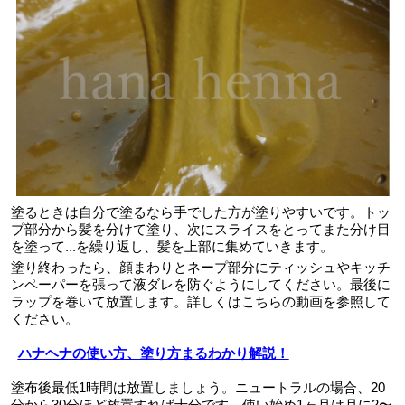
塗るときは自分で塗るなら手でした方が塗りやすいです。トッ
プ部分から髪を分けて塗り、次にスライスをとってまた分け目
を塗って...を繰り返し、髪を上部に集めていきます。
塗り終わったら、顔まわりとネープ部分にティッシュやキッチ
ンペーパーを張って液ダレを防ぐようにしてください。最後に
ラップを巻いて放置します。詳しくはこちらの動画を参照して
ください。
ハナヘナの使い方、塗り方まるわかり解説！
塗布後最低1時間は放置しましょう。ニュートラルの場合、20
分から30分ほど放置すれば十分です。使い始め1ヶ月は月に2〜