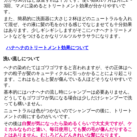
3回、マメに染めるとトリートメント効果が分かりやすいで
す。
また、簡易的に洗面器に大さじ２杯ほどのニュートラルを入れ
て混ぜ、その液に髪の毛をかける感じでなじませても十分効果
はあります。少しギシギシしますがそこにハナヘナトリートメ
ントなどをつけるとかなりツルツルサラサラになります。
ハナヘナのトリートメント効果について
洗い流しについて
ヘナの染めたてはゴワゴワすると言われますが、その正体はヘ
ナの粒子が髪のキューティクルに引っかかることにより起こり
ます。これはもともと髪が傷んでいる人ほどそうなりやすいで
す。
基本的にはハナヘナの流し時にシャンプーは必要ありません。
どうしてもゴワゴワが気になる場合は少しだけシャンプーで洗
っても構いません。
ニュートラルは色がつかないのでシャンプーの後に、トリート
メントの前にするのがいいです。
その後は
白髪が気になったら染めるくらいで大丈夫ですが、ケ
ミカルなものと違い、毎日使用しても髪の毛が傷んだりするこ
とはありません。むしろどんどんきれいな髪になります。