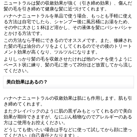
ニュートラルは髪の収斂効果が強く（引き締め効果）、傷んだ
髪の毛を引き締めて健康な髪に近づけてくれます。
ハナヘナニュートラルを単品で使う場合、もっとも手軽に使え
る方法は自宅でしたら、シャンプー後に風呂桶にお湯をため、
その中に大さじ１杯ほど溶かし、その液体を髪にバシャバシャ
とかける方法です。
この方法なら手軽にできるのでオススメです。また、修練され
た髪の毛は油分のノリをよくしてくれるのでその後のトリート
メント効果が高くなり、ツルツルになります。
よりしっかり髪の毛を収斂させたければ他のヘナを使うように
ペースト状に練り、髪の毛に塗って20分ほど放置してから流し
てください。
美白効果はあるの？
ハナヘナニュートラルの収斂効果は肌にも作用します。肌も引
き締めてくれます。
またクレイパックのように肌の黒ずみもとってくれるので美白
効果が期待できますが、なにぶん植物なのでアレルギーのある
方はご使用をお控えください。
どうしても使いたい場合は手などに使って試してから顔に塗っ
てください（自己責任となります）。