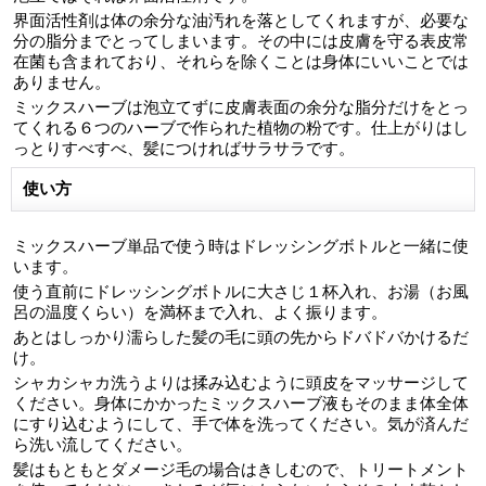
界面活性剤は体の余分な油汚れを落としてくれますが、必要な
分の脂分までとってしまいます。その中には皮膚を守る表皮常
在菌も含まれており、それらを除くことは身体にいいことでは
ありません。
ミックスハーブは泡立てずに皮膚表面の余分な脂分だけをとっ
てくれる６つのハーブで作られた植物の粉です。仕上がりはし
っとりすべすべ、髪につければサラサラです。
使い方
ミックスハーブ単品で使う時はドレッシングボトルと一緒に使
います。
使う直前にドレッシングボトルに大さじ１杯入れ、お湯（お風
呂の温度くらい）を満杯まで入れ、よく振ります。
あとはしっかり濡らした髪の毛に頭の先からドバドバかけるだ
け。
シャカシャカ洗うよりは揉み込むように頭皮をマッサージして
ください。身体にかかったミックスハーブ液もそのまま体全体
にすり込むようにして、手で体を洗ってください。気が済んだ
ら洗い流してください。
髪はもともとダメージ毛の場合はきしむので、トリートメント