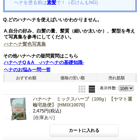
ヘナを塗る前は
素髪
で！（石けんもNG)
Q.どのハナヘナを使えばいいかわかりません。
A.自分の好み、白髪の量、髪質（細いか太いか）、髪型を考え
て写真集を参考にしてください。
ハナヘナ髪色写真集
その他ハナヘナの疑問質問はこちら
ハナヘナQ＆A -ハナヘナの基礎知識-
ヘナのお悩み一問一答
おすすめ順
価格の安い順
売れ筋順
表示件数
:
ハナヘナ ミックスハーブ（100g）【ヤマト運
輸宅急便】
[HMIX10070]
2,475円
(税込)
[在庫あり]