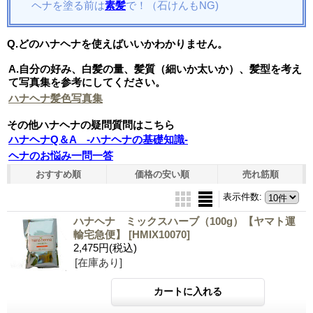
ヘナを塗る前は
素髪
で！（石けんもNG)
Q.どのハナヘナを使えばいいかわかりません。
A.自分の好み、白髪の量、髪質（細いか太いか）、髪型を考え
て写真集を参考にしてください。
ハナヘナ髪色写真集
その他ハナヘナの疑問質問はこちら
ハナヘナQ＆A -ハナヘナの基礎知識-
ヘナのお悩み一問一答
おすすめ順
価格の安い順
売れ筋順
表示件数
:
ハナヘナ ミックスハーブ（100g）【ヤマト運
輸宅急便】
[HMIX10070]
2,475円
(税込)
[在庫あり]