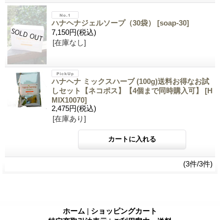
ハナヘナジェルソープ（30袋）
[soap-30]
7,150円
(税込)
[在庫なし]
ハナヘナ ミックスハーブ (100g)送料お得なお試
しセット【ネコポス】【4個まで同時購入可】
[H
MIX10070]
2,475円
(税込)
[在庫あり]
(3件/3件)
ホーム
|
ショッピングカート