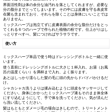
界面活性剤は体の余分な油汚れを落としてくれますが、必要な
分の脂分までとってしまいます。その中には皮膚を守る表皮常
在菌も含まれており、それらを除くことは身体にいいことでは
ありません。
ミックスハーブは泡立てずに皮膚表面の余分な脂分だけをとっ
てくれる６つのハーブで作られた植物の粉です。仕上がりはし
っとりすべすべ、髪につければサラサラです。
使い方
ミックスハーブ単品で使う時はドレッシングボトルと一緒に使
います。
使う直前にドレッシングボトルに大さじ１杯入れ、お湯（お風
呂の温度くらい）を満杯まで入れ、よく振ります。
あとはしっかり濡らした髪の毛に頭の先からドバドバかけるだ
け。
シャカシャカ洗うよりは揉み込むように頭皮をマッサージして
ください。身体にかかったミックスハーブ液もそのまま体全体
にすり込むようにして、手で体を洗ってください。気が済んだ
ら洗い流してください。
髪はもともとダメージ毛の場合はきしむので、トリートメント