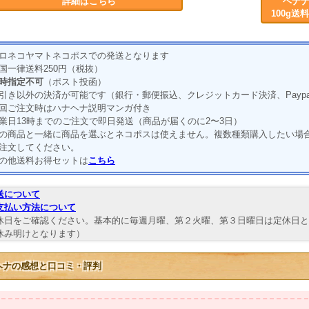
詳細はこちら
ヘナナ
100g
ロネコヤマトネコポスでの発送となります
国一律送料250円（税抜）
時指定不可
（ポスト投函）
引き以外の決済が可能です（銀行・郵便振込、クレジットカード決済、Payp
回ご注文時はハナヘナ説明マンガ付き
業日13時までのご注文で即日発送（商品が届くのに2〜3日）
の商品と一緒に商品を選ぶとネコポスは使えません。複数種類購入したい場
注文してください。
の他送料お得セットは
こちら
送について
支払い方法について
休日をご確認ください。基本的に毎週月曜、第２火曜、第３日曜日は定休日と
休み明けとなります）
ヘナの感想と口コミ・評判