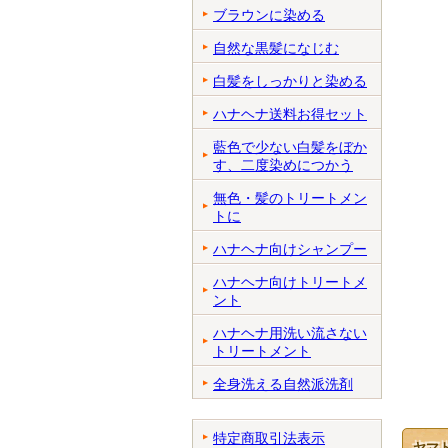
ブラウンに染める
自然な黒髪になじむ
白髪をしっかりと染める
ハナヘナ送料お得セット
藍色で少ない白髪をぼか
す、二度染めにつかう
無色・髪のトリートメン
トに
ハナヘナ向けシャンプー
ハナヘナ向けトリートメ
ント
ハナヘナ用洗い流さない
トリートメント
全身洗える自然派洗剤
特定商取引法表示
ヤマ