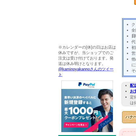
ク
全
日
代
※カレンダーの[休]の日はお店は
初
休みですが、当ショップでのご
営
注文は受け付けております。発
他
送は休み明けとなります。
に
@kaminoyakannoさんのツイー
そ
ト
配
お
定
は
ハナ