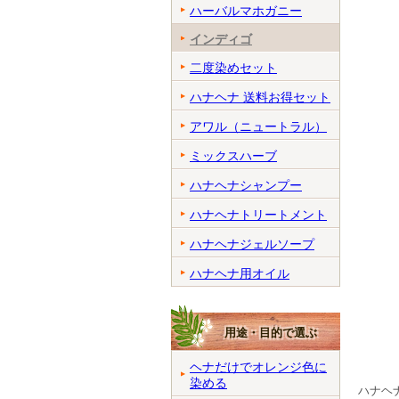
ハーバルマホガニー
インディゴ
二度染めセット
ハナヘナ 送料お得セット
アワル（ニュートラル）
ミックスハーブ
ハナヘナシャンプー
ハナヘナトリートメント
ハナヘナジェルソープ
ハナヘナ用オイル
用途・目的で選ぶ
ヘナだけでオレンジ色に
染める
ハナヘ