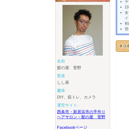
ヤ
日
全
イ
初
営
ネコ
名前
髪の屋 菅野
星座
しし座
趣味
DIY、筋トレ、カメラ
運営サイト:
西条市・新居浜市の手作り
ヘアサロン・髪の屋 菅野
Facebookページ