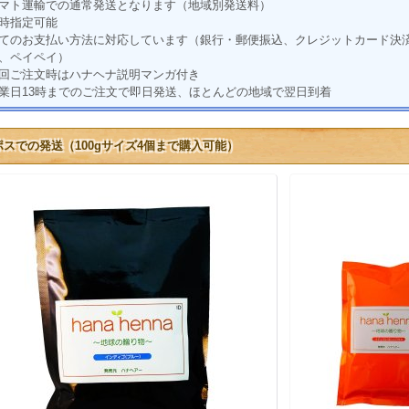
マト運輸での通常発送となります（地域別発送料）
時指定可能
てのお支払い方法に対応しています（銀行・郵便振込、クレジットカード決済、
、ペイペイ）
回ご注文時はハナヘナ説明マンガ付き
業日13時までのご注文で即日発送、ほとんどの地域で翌日到着
ポスでの発送（100gサイズ4個まで購入可能）