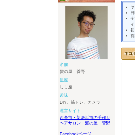
ヤ
日
全
イ
初
営
ネコ
名前
髪の屋 菅野
星座
しし座
趣味
DIY、筋トレ、カメラ
運営サイト:
西条市・新居浜市の手作り
ヘアサロン・髪の屋 菅野
Facebookページ