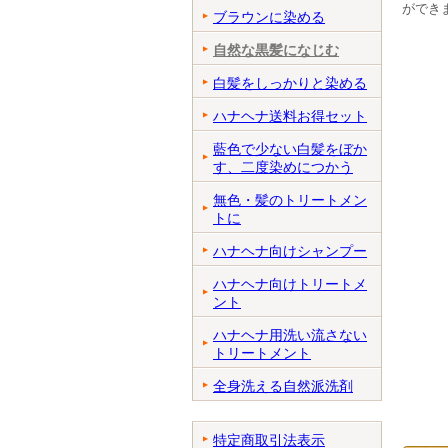
ができ
ブラウンに染める
自然な黒髪になじむ
白髪をしっかりと染める
ハナヘナ送料お得セット
藍色で少ない白髪をぼか
す、二度染めにつかう
無色・髪のトリートメン
トに
ハナヘナ向けシャンプー
ハナヘナ向けトリートメ
ント
ハナヘナ用洗い流さない
トリートメント
全身洗える自然派洗剤
特定商取引法表示