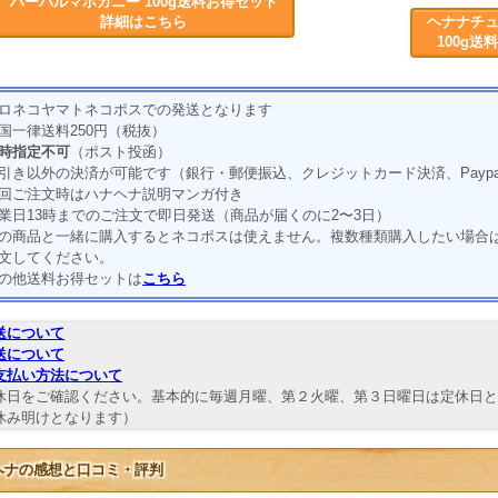
ハーバルマホガニー 100g送料お得セット
詳細はこちら
ヘナナチュ
100g
ロネコヤマトネコポスでの発送となります
国一律送料250円（税抜）
時指定不可
（ポスト投函）
引き以外の決済が可能です（銀行・郵便振込、クレジットカード決済、Payp
回ご注文時はハナヘナ説明マンガ付き
業日13時までのご注文で即日発送（商品が届くのに2〜3日）
の商品と一緒に購入するとネコポスは使えません。複数種類購入したい場合
文してください。
の他送料お得セットは
こちら
送について
送について
支払い方法について
休日をご確認ください。基本的に毎週月曜、第２火曜、第３日曜日は定休日と
休み明けとなります）
ヘナの感想と口コミ・評判