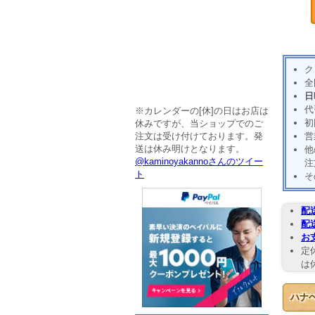
ク
全
日
代
※カレンダーの[休]の日はお店は
初
休みですが、当ショップでのご
注文は受け付けております。発
営
送は休み明けとなります。
他
@kaminoyakannoさんのツイー
注
ト
そ
配
配
お
定
は
ハナ