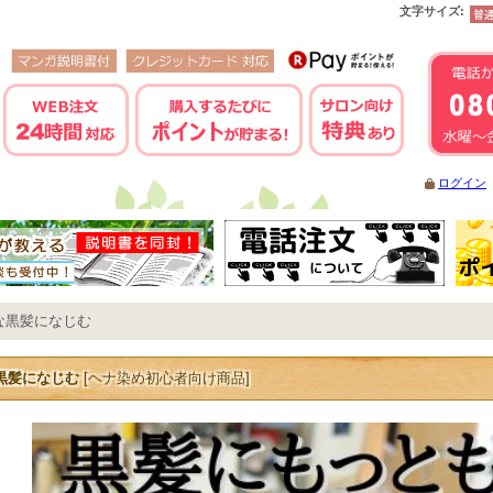
文字サイズ
:
ログイン
な黒髪になじむ
黒髪になじむ
[
ヘナ染め初心者向け商品
]