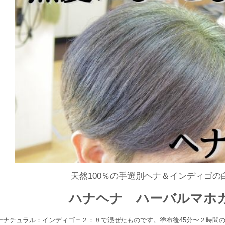
天然100％の手選別ヘナ＆インディゴの
ハナヘナ ハーバルマホ
ナナチュラル：インディゴ＝２：８で混ぜたものです。塗布後45分〜２時間