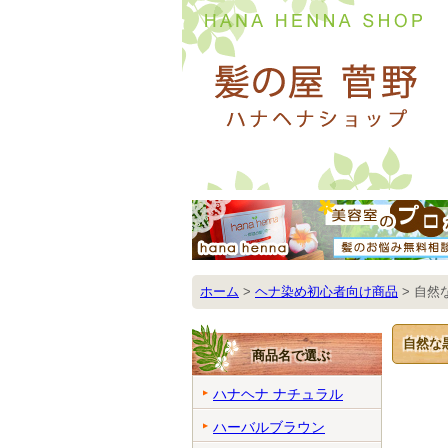
ホーム
>
ヘナ染め初心者向け商品
>
自然
自然な
商品名で選ぶ
ハナヘナ ナチュラル
ハーバルブラウン