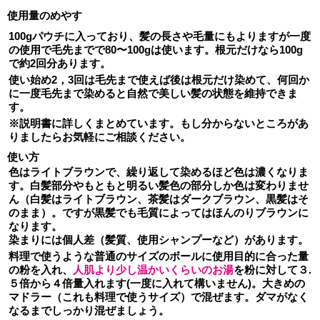
使用量のめやす
100gパウチに入っており、髪の長さや毛量にもよりますが一度
の使用で
毛先までで80〜100g
は使います。
根元だけなら100g
で約2回分
あります。
使い始め2，3回は毛先まで使えば後は根元だけ染めて、何回か
に一度毛先まで染めると自然で美しい髪の状態を維持できま
す。
※説明書に詳しくまとめています。もし分からないところがあ
りましたらお気軽にご相談ください。
使い方
色はライトブラウンで、繰り返して染めるほど色は濃くなりま
す。白髪部分やもともと明るい髪色の部分しか色は変わりませ
ん（白髪はライトブラウン、茶髪はダークブラウン、黒髪はそ
のまま）。ですが黒髪でも毛質によってはほんのりブラウンに
なります。
染まりには個人差（髪質、使用シャンプーなど）があります。
料理で使うような普通のサイズのボールに使用目的に合った量
の粉を入れ、
人肌より少し温かいくらいのお湯
を粉に対して３.
５倍から４倍量入れます(一度に入れて構いません)。大きめの
マドラー（これも料理で使うサイズ）で混ぜます。ダマがなく
なるまでしっかり混ぜましょう。