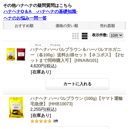
その他ハナヘナの疑問質問はこちら
ハナヘナQ＆A -ハナヘナの基礎知識-
ヘナのお悩み一問一答
おすすめ順
価格の安い順
売れ筋順
表示件数
:
ハナヘナハーバルブラウン＆ハーバルマホガニ
ー（各100g）送料お得セット【ネコポス】【2セ
ットまで同時購入可】
[HNAIN101]
4,620円
(税込)
[在庫あり]
ハナヘナ ハーバルブラウン (100g)【ヤマト運輸
宅急便】
[HHB10073]
2,255円
(税込)
[在庫あり]
2
件