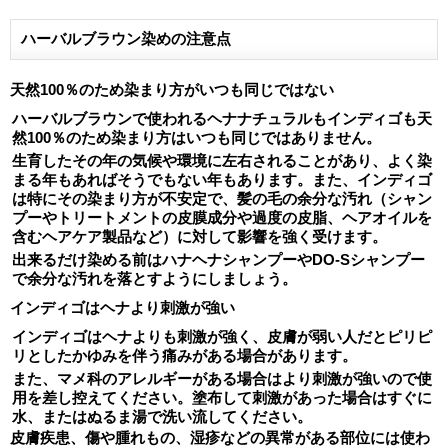
ハーバルブラウン染めの注意点
天然100％のため染まり方がいつも同じではない
ハーバルブラウンで使われるヘナナチュラルもインディゴも天
然100％のため染まり方はいつも同じではありません。
生育したその年の気候や環境に左右されることがあり、よく染
まる年もあればそうでもない年もあります。また、インディゴ
は特にその染まり方が不安定で、
髪の毛の余分な汚れ（シャン
プーやトリートメントの皮膜成分や過度の皮脂、ヘアオイルを
含むヘアケア製品など）に対して影響を強く受けます。
出来るだけ染める前はハナヘナシャンプーやDO-Sシャンプー
で余分な汚れを落とすようにしましょう。
インディゴはヘナより刺激が強い
インディゴはヘナよりも刺激が強く、皮膚が弱い人だとピリピ
リとしたかゆみを伴う痛みがある場合があります。
また、マメ科のアレルギーがある場合はより刺激が強いので使
用を差し控えてください。塗布して刺激があった場合はすぐに
水、またはぬるま湯で洗い流してください。
皮膚疾患、傷や腫れもの、湿疹などの異常がある部位には使わ