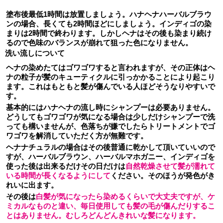
塗布後最低1時間は放置しましょう。ハナヘナハーバルブラウ
ンの場合、長くても2時間ほどにしましょう。インディゴの染
まりは2時間で終わります。しかしヘナはその後も染まり続け
るので色味のバランスが崩れて狙った色になりません。
洗い流しについて
ヘナの染めたてはゴワゴワすると言われますが、その正体はヘ
ナの粒子が髪のキューティクルに引っかかることにより起こり
ます。これはもともと髪が傷んでいる人ほどそうなりやすいで
す。
基本的にはハナヘナの流し時にシャンプーは必要ありません。
どうしてもゴワゴワが気になる場合は少しだけシャンプーで洗
っても構いませんが、色落ちが嫌でしたらトリートメントでゴ
ワゴワを解消していただく方が無難です。
ヘナナチュラルの場合はその後普通に乾かして頂いていいので
すが、ハーバルブラウン、ハーバルマホガニー、インディゴを
使った後は出来るだけその日だけは
自然乾燥させて髪が濡れて
いる時間が長くなるようにして
ください。そのほうが発色がき
れいに出ます。
その後は
白髪が気になったら染めるくらいで大丈夫ですが、ケ
ミカルなものと違い、毎日使用しても髪の毛が傷んだりするこ
とはありません。むしろどんどんきれいな髪になります。