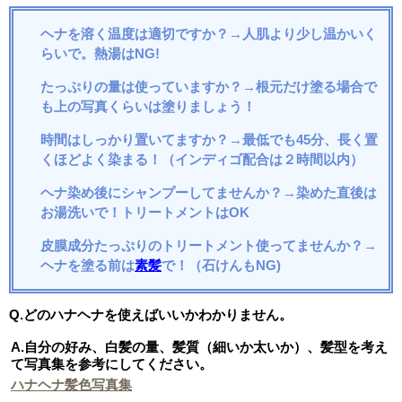
ヘナを溶く温度は適切ですか？→人肌より少し温かいく
らいで。熱湯はNG!
たっぷりの量は使っていますか？→根元だけ塗る場合で
も上の写真くらいは塗りましょう！
時間はしっかり置いてますか？→最低でも45分、長く置
くほどよく染まる！（インディゴ配合は２時間以内）
ヘナ染め後にシャンプーしてませんか？→染めた直後は
お湯洗いで！トリートメントはOK
皮膜成分たっぷりのトリートメント使ってませんか？→
ヘナを塗る前は
素髪
で！（石けんもNG)
Q.どのハナヘナを使えばいいかわかりません。
A.自分の好み、白髪の量、髪質（細いか太いか）、髪型を考え
て写真集を参考にしてください。
ハナヘナ髪色写真集