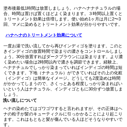
塗布後最低1時間は放置しましょう。ハナヘナナチュラルの場
合、時間は置けば置くほどよく染まります。３時間以上置くと
トリートメント効果は倍増します。使い始め1ヶ月は月に2〜3
回、マメに染めるとトリートメント効果が分かりやすいです。
ハナヘナのトリートメント効果について
一度お湯で洗い流してから再びインディゴを塗ります。このと
きインディゴの放置時間で染まりの濃さをコントロールしまし
ょう。30分放置すればダークブラウンには染まります。より濃
く染めたい場合は2時間以内で濃さを調節できます。経験上、
ヘナナチュルでしっかり染まっていればインディゴの時間は短
くできます。下地（ナチュラル）ができていればその上の化粧
（インディゴ）は簡単なイメージ。どうしても2度染めは時間
がかかってしまうので、さくっとある程度しっかり染まればい
いという人はナチュラル、インディゴともに30分ずつ放置しま
しょう。
洗い流しについて
ヘナの染めたてはゴワゴワすると言われますが、その正体はヘ
ナの粒子が髪のキューティクルに引っかかることにより起こり
ます。これはもともと髪が傷んでいる人ほどそうなりやすいで
す。