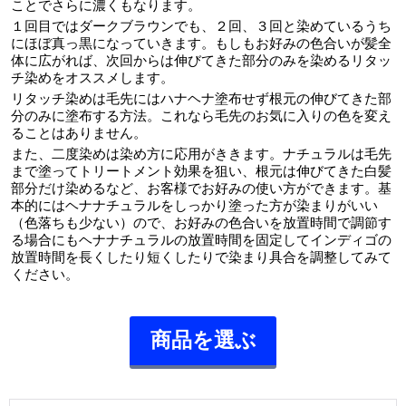
ことでさらに濃くもなります。
１回目ではダークブラウンでも、２回、３回と染めているうち
にほぼ真っ黒になっていきます。もしもお好みの色合いが髪全
体に広がれば、次回からは伸びてきた部分のみを染めるリタッ
チ染めをオススメします。
リタッチ染めは毛先にはハナヘナ塗布せず根元の伸びてきた部
分のみに塗布する方法。これなら毛先のお気に入りの色を変え
ることはありません。
また、二度染めは染め方に応用がききます。ナチュラルは毛先
まで塗ってトリートメント効果を狙い、根元は伸びてきた白髪
部分だけ染めるなど、お客様でお好みの使い方ができます。基
本的にはヘナナチュラルをしっかり塗った方が染まりがいい
（色落ちも少ない）ので、お好みの色合いを放置時間で調節す
る場合にもヘナナチュラルの放置時間を固定してインディゴの
放置時間を長くしたり短くしたりで染まり具合を調整してみて
ください。
商品を選ぶ