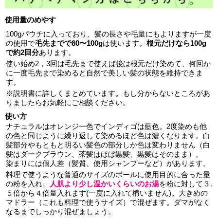
使用量のめやす
100gパウチに入っており、髪の長さや毛量にもよりますが一度
の使用で
毛先までで80〜100g
は使います。
根元だけなら100g
で約2回分
あります。
使い始め2，3回は毛先まで使えば後は根元だけ染めて、何回か
に一度毛先まで染めると自然で美しい髪の状態を維持できま
す。
※説明書に詳しくまとめています。もし分からないところがあ
りましたらお気軽にご相談ください。
使い方
ナチュラルはオレンジ一色でインディゴは藍色。2度染めも他
の色と同じように繰り返して染めるほど色は濃くなります。白
髪部分やもともと明るい髪色の部分しか色は変わりません（白
髪はダークブラウン、茶髪はほぼ黒髪、黒髪はそのまま）。
染まりには個人差（髪質、使用シャンプーなど）があります。
料理で使うような普通のサイズのボールに使用目的に合った量
の粉を入れ、
人肌より少し温かいくらいのお湯
を粉に対して３.
５倍から４倍量入れます(一度に入れて構いません)。大きめの
マドラー（これも料理で使うサイズ）で混ぜます。ダマがなく
なるまでしっかり混ぜましょう。