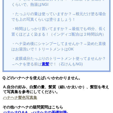
くらいで。熱湯はNG!
・たっぷりの量は使っていますか？→根元だけ塗る場合
でも上の写真くらいは塗りましょう！
・時間はしっかり置いてますか？→最低でも45分、長く
置くほどよく染まる！（インディゴ配合は２時間以内）
・ヘナ染め後にシャンプーしてませんか？→染めた直後
はお湯洗いで！トリートメントはOK
・皮膜成分たっぷりのトリートメント使ってませんか？
→ヘナを塗る前は
素髪
で！（石けんもNG)
Q.どのハナヘナを使えばいいかわかりません。
A.自分の好み、白髪の量、髪質（細いか太いか）、髪型を考え
て写真集を参考にしてください。
ハナヘナ髪色写真集
その他ハナヘナの疑問質問はこちら
ハナヘナQ＆A -ハナヘナの基礎知識-