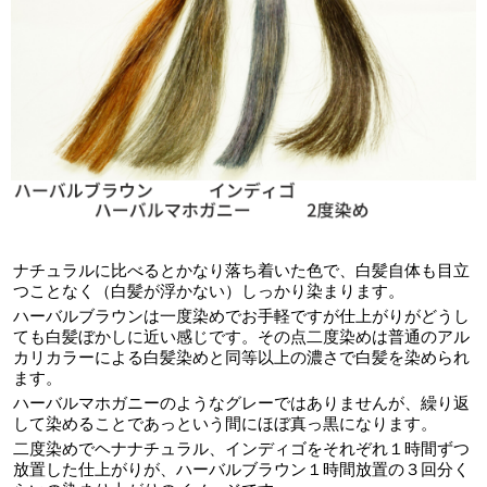
ナチュラルに比べるとかなり落ち着いた色で、白髪自体も目立
つことなく（白髪が浮かない）しっかり染まります。
ハーバルブラウンは一度染めでお手軽ですが仕上がりがどうし
ても白髪ぼかしに近い感じです。その点二度染めは普通のアル
カリカラーによる白髪染めと同等以上の濃さで白髪を染められ
ます。
ハーバルマホガニーのようなグレーではありませんが、繰り返
して染めることであっという間にほぼ真っ黒になります。
二度染めでヘナナチュラル、インディゴをそれぞれ１時間ずつ
放置した仕上がりが、ハーバルブラウン１時間放置の３回分く