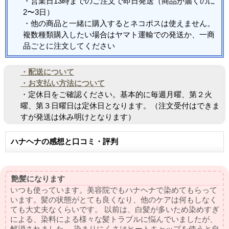
・営業日13時までのご注文で即日発送（商品が届くのに
2〜3日）
・他の商品と一緒に購入するとネコポスは使えません。
複数種類購入したい場合はヤマト運輸での発送か、一商
品ごとに注文してください
・配送について
・お支払い方法について
・定休日をご確認ください。基本的に毎週月曜、第２火
曜、第３日曜日は定休日となります。（注文受付はできま
すが発送は休み明けとなります）
ハナヘナの感想と口コミ・評判
艶髪になります
いつも使っています。美容院でもハナヘナで染めてもらって
います。髪の状態がとても良くなり、他のケアは何もしなく
ても大丈夫なくらいです。 以前は、白髪が多いため染めすぎ
による、染料による様々な髪トラブルに悩んでいましたが、
解消されました。 染まりにくさはヒートキャップを使うと自