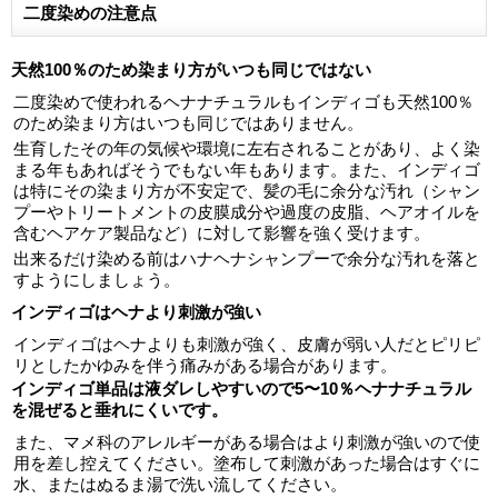
二度染めの注意点
天然100％のため染まり方がいつも同じではない
二度染めで使われるヘナナチュラルもインディゴも天然100％
のため染まり方はいつも同じではありません。
生育したその年の気候や環境に左右されることがあり、よく染
まる年もあればそうでもない年もあります。また、インディゴ
は特にその染まり方が不安定で、髪の毛に余分な汚れ（シャン
プーやトリートメントの皮膜成分や過度の皮脂、ヘアオイルを
含むヘアケア製品など）に対して影響を強く受けます。
出来るだけ染める前はハナヘナシャンプーで余分な汚れを落と
すようにしましょう。
インディゴはヘナより刺激が強い
インディゴはヘナよりも刺激が強く、皮膚が弱い人だとピリピ
リとしたかゆみを伴う痛みがある場合があります。
インディゴ単品は液ダレしやすいので5〜10％ヘナナチュラル
を混ぜると垂れにくいです。
また、マメ科のアレルギーがある場合はより刺激が強いので使
用を差し控えてください。塗布して刺激があった場合はすぐに
水、またはぬるま湯で洗い流してください。